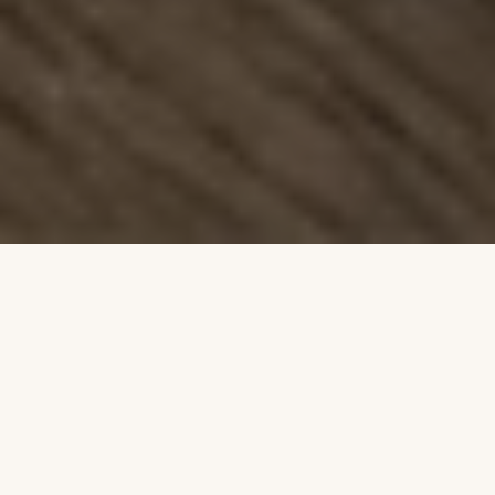
Une passion partagée
Fondé sur l'amour des bons produits et le
désir de transmettre, L'Atelier Cuisson est
plus qu'une simple école de cuisine. C'est un
lieu de rencontre, de partage et de créativité