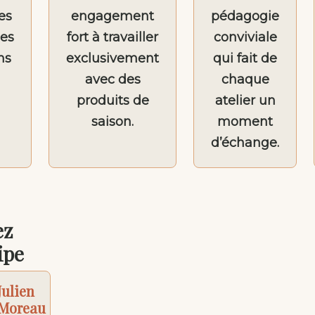
es
engagement
pédagogie
es
fort à travailler
conviviale
ns
exclusivement
qui fait de
avec des
chaque
produits de
atelier un
saison.
moment
d’échange.
ez
ipe
Julien
Moreau