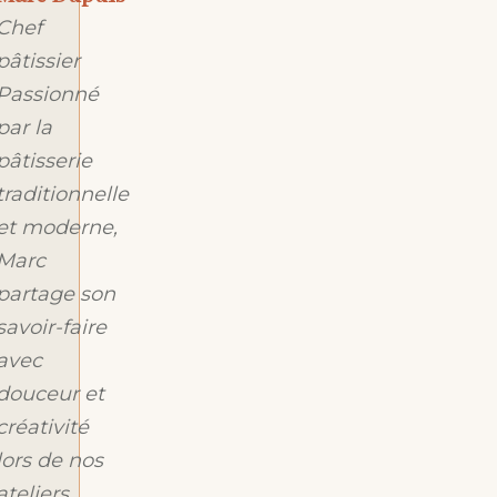
Chef
pâtissier
Passionné
par la
pâtisserie
traditionnelle
et moderne,
Marc
partage son
savoir-faire
avec
douceur et
créativité
lors de nos
ateliers