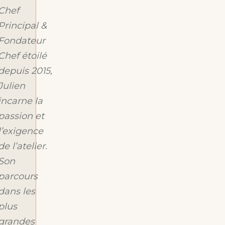
Chef
Principal &
Fondateur
Chef étoilé
depuis 2015,
Julien
incarne la
passion et
l’exigence
de l’atelier.
Son
parcours
dans les
plus
grandes