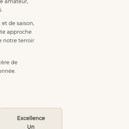
ue amateur,
.
 et de saison,
ette approche
 notre terroir
cère de
onnée.
Excellence
Un