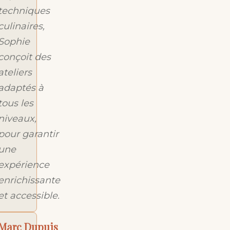
techniques
culinaires,
Sophie
conçoit des
ateliers
adaptés à
tous les
niveaux,
pour garantir
une
expérience
enrichissante
et accessible.
Marc Dupuis